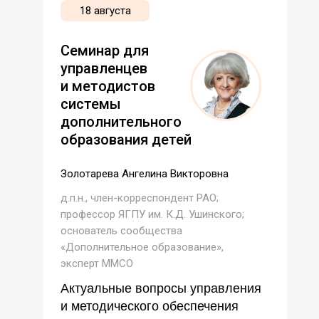
18 августа
Семинар для
управленцев
и методистов
системы
дополнительного
образования детей
Золотарева Ангелина Викторовна
д.п.н., член-корреспондент РАО;
профессор ЯГПУ им. К.Д. Ушинского;
основатель сообщества
«Дополнительное образование»,
эксперт ММСО
Актуальные вопросы управления
и методического обеспечения