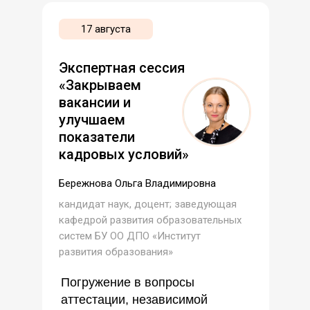
17 августа
Экспертная сессия
«Закрываем
вакансии и
улучшаем
показатели
кадровых условий»
Бережнова Ольга Владимировна
кандидат наук, доцент; заведующая
кафедрой развития образовательных
систем БУ ОО ДПО «Институт
развития образования»
Погружение в вопросы
аттестации, независимой