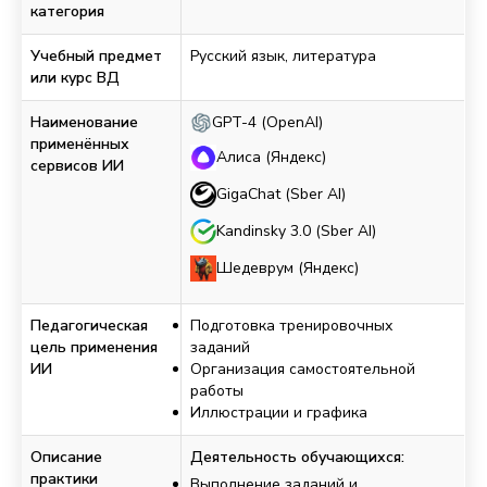
категория
Учебный предмет
Русский язык, литература
или курс ВД
Наименование
GPT-4 (OpenAI)
применённых
Алиса (Яндекс)
сервисов ИИ
GigaChat (Sber AI)
Kandinsky 3.0 (Sber AI)
Шедеврум (Яндекс)
Педагогическая
Подготовка тренировочных
цель применения
заданий
ИИ
Организация самостоятельной
работы
Иллюстрации и графика
Описание
Деятельность обучающихся:
практики
Выполнение заданий и