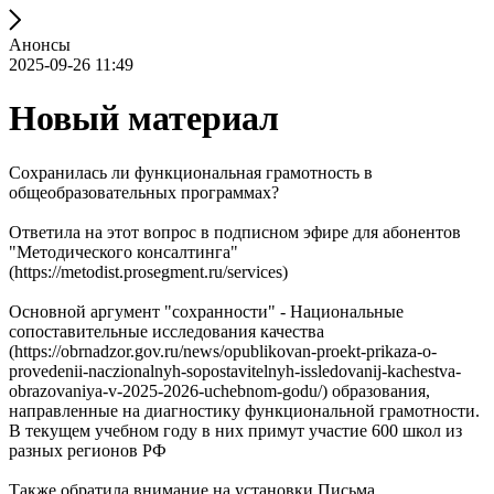
Анонсы
2025-09-26 11:49
Новый материал
Сохранилась ли функциональная грамотность в
общеобразовательных программах?
Ответила на этот вопрос в подписном эфире для абонентов
"Методического консалтинга"
(https://metodist.prosegment.ru/services)
Основной аргумент "сохранности" - Национальные
сопоставительные исследования качества
(https://obrnadzor.gov.ru/news/opublikovan-proekt-prikaza-o-
provedenii-naczionalnyh-sopostavitelnyh-issledovanij-kachestva-
obrazovaniya-v-2025-2026-uchebnom-godu/) образования,
направленные на диагностику функциональной грамотности.
В текущем учебном году в них примут участие 600 школ из
разных регионов РФ
Также обратила внимание на установки Письма