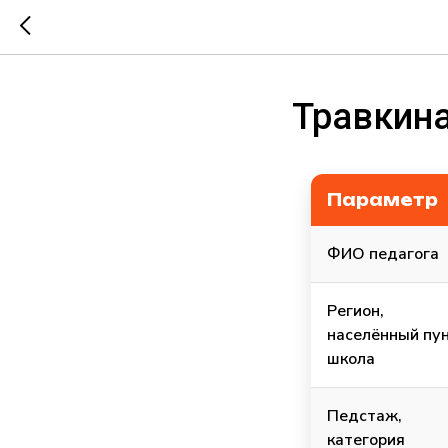
Травкин
Параметр
ФИО педагога
Регион,
населённый пун
школа
Педстаж,
категория