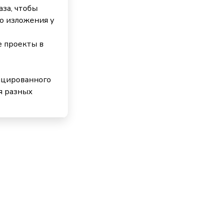
аза, чтобы
о изложения у
е проекты в
нцированного
я разных