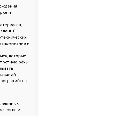
хождения
ерке и
атериалов,
задания)
отехнических
 запоминание и
уме», которые
т устную речь,
зывать
заданий
люстраций) на
товленных
качество и